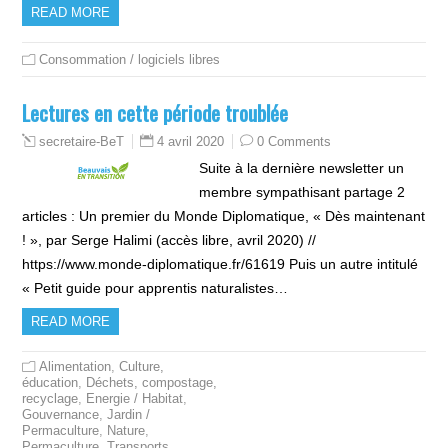
READ MORE
Consommation / logiciels libres
Lectures en cette période troublée
4 avril 2020
0 Comments
secretaire-BeT
Suite à la dernière newsletter un
membre sympathisant partage 2
articles : Un premier du Monde Diplomatique, « Dès maintenant
! », par Serge Halimi (accès libre, avril 2020) //
https://www.monde-diplomatique.fr/61619 Puis un autre intitulé
« Petit guide pour apprentis naturalistes…
READ MORE
Alimentation
,
Culture,
éducation
,
Déchets, compostage,
recyclage
,
Energie / Habitat
,
Gouvernance
,
Jardin /
Permaculture
,
Nature
,
Permaculture
,
Transports