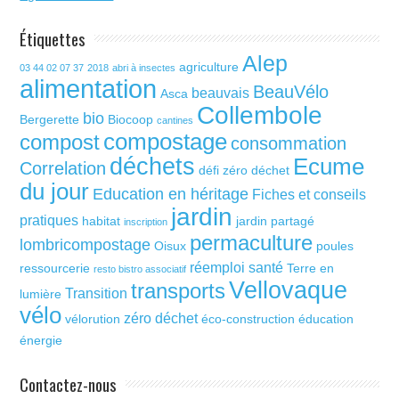
Étiquettes
Alep
agriculture
03 44 02 07 37
2018
abri à insectes
alimentation
BeauVélo
beauvais
Asca
Collembole
bio
Bergerette
Biocoop
cantines
compostage
compost
consommation
déchets
Ecume
Correlation
défi zéro déchet
du jour
Education en héritage
Fiches et conseils
jardin
pratiques
habitat
jardin partagé
inscription
permaculture
lombricompostage
Oisux
poules
réemploi
santé
ressourcerie
Terre en
resto bistro associatif
Vellovaque
transports
Transition
lumière
vélo
zéro déchet
vélorution
éco-construction
éducation
énergie
Contactez-nous