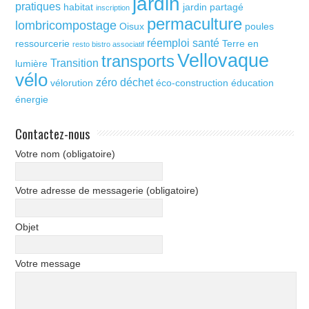
jardin
pratiques
habitat
jardin partagé
inscription
permaculture
lombricompostage
Oisux
poules
réemploi
santé
ressourcerie
Terre en
resto bistro associatif
Vellovaque
transports
Transition
lumière
vélo
zéro déchet
vélorution
éco-construction
éducation
énergie
Contactez-nous
Votre nom (obligatoire)
Votre adresse de messagerie (obligatoire)
Objet
Votre message