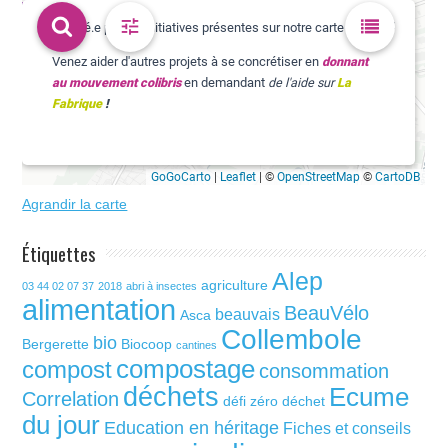
Agrandir la carte
Étiquettes
Alep
agriculture
03 44 02 07 37
2018
abri à insectes
alimentation
BeauVélo
beauvais
Asca
Collembole
bio
Bergerette
Biocoop
cantines
compostage
compost
consommation
déchets
Ecume
Correlation
défi zéro déchet
du jour
Education en héritage
Fiches et conseils